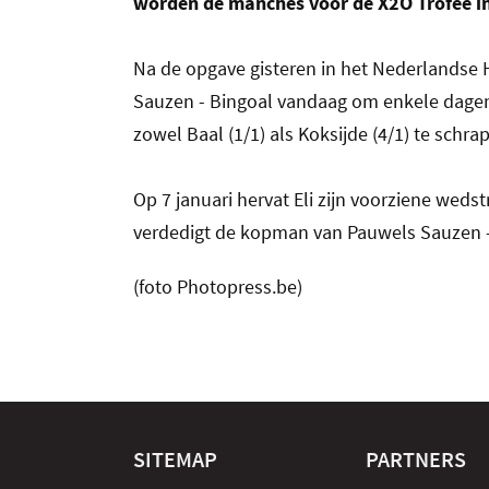
worden de manches voor de X2O Trofee in
Na de opgave gisteren in het Nederlandse H
Sauzen - Bingoal vandaag om enkele dagen
zowel Baal (1/1) als Koksijde (4/1) te schra
Op 7 januari hervat Eli zijn voorziene wed
verdedigt de kopman van Pauwels Sauzen - B
(foto Photopress.be)
SITEMAP
PARTNERS