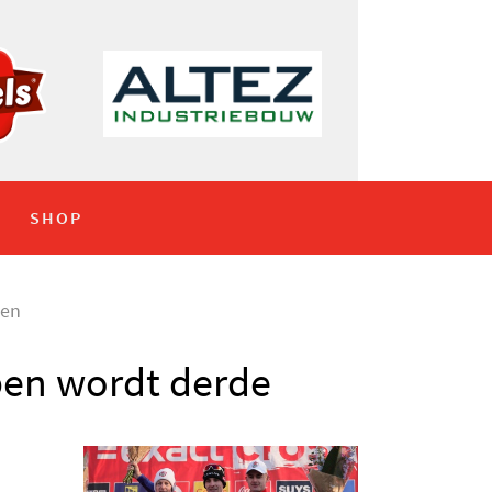
SHOP
gen
rben wordt derde