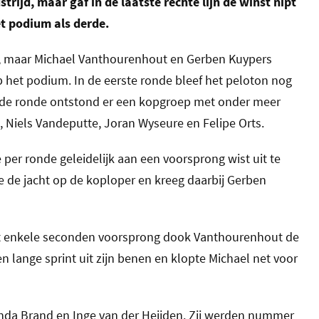
ijd, maar gaf in de laatste rechte lijn de winst nipt
t podium als derde.
nde, maar Michael Vanthourenhout en Gerben Kuypers
 het podium. In de eerste ronde bleef het peloton nog
eede ronde ontstond er een kopgroep met onder meer
, Niels Vandeputte, Joran Wyseure en Felipe Orts.
er ronde geleidelijk aan een voorsprong wist uit te
 de jacht op de koploper en kreeg daarbij Gerben
Met enkele seconden voorsprong dook Vanthourenhout de
en lange sprint uit zijn benen en klopte Michael net voor
nda Brand en Inge van der Heijden. Zij werden nummer